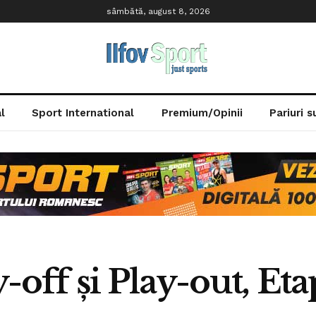
sâmbătă, august 8, 2026
l
Sport International
Premium/Opinii
Pariuri 
y-off și Play-out, Etap