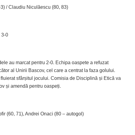
+3) / Claudiu Niculăescu (80, 83)
 3-0
zdele au marcat pentru 2-0. Echipa oaspete a refuzat
tor al Unirii Bascov, cel care a centrat la faza golului.
 fluierat sfârșitul jocului. Comisia de Disciplină și Etică va
cov și amendă pentru oaspeți.
fir (60, 71), Andrei Onaci (80 – autogol)