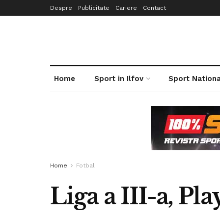
Despre
Publicitate
Cariere
Contact
Home
Sport in Ilfov
Sport Nationa
Home
Fotbal
Liga a III-a, Pla