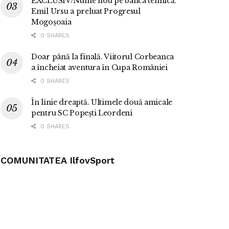
EXCLUSIV/Nume nou pe banca tehnică.
Emil Ursu a preluat Progresul
Mogoșoaia
0 SHARES
Doar până la finală. Viitorul Corbeanca
a încheiat aventura în Cupa României
0 SHARES
În linie dreaptă. Ultimele două amicale
pentru SC Popești Leordeni
0 SHARES
COMUNITATEA IlfovSport