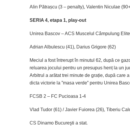
Alin Pătrașcu (3 – penalty), Valentin Niculae (90
SERIA 4, etapa 1, play-out
Unirea Bascov – ACS Muscelul Câmpulung Elite
Adrian Albulescu (41), Darius Grigore (62)
Meciul a fost întrerupt în minutul 62, după ce ga
reluarea jocului pentru un presupus henț la un jucă
Arbitrul a arătat trei minute de grație, după care a
dicta victorie la ”masa verde” pentru Unirea Bas
FCSB 2 – FC Pucioasa 1-4
Vlad Tudor (61) / Javier Fuiorea (26), Tiberiu Calo
CS Dinamo Bucureşti a stat.