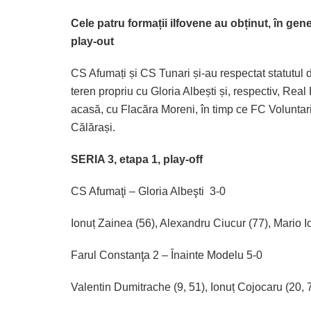
Cele patru formații ilfovene au obținut, în gene
play-out
CS Afumați și CS Tunari și-au respectat statutul d
teren propriu cu Gloria Albești și, respectiv, Rea
acasă, cu Flacăra Moreni, în timp ce FC Voluntari
Călărași.
SERIA 3, etapa 1, play-off
CS Afumaţi – Gloria Albeşti 3-0
Ionuț Zainea (56), Alexandru Ciucur (77), Mario I
Farul Constanţa 2 – Înainte Modelu 5-0
Valentin Dumitrache (9, 51), Ionuț Cojocaru (20, 