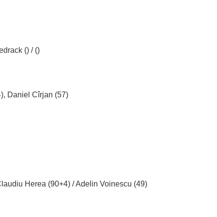
drack () / ()
), Daniel Cîrjan (57)
laudiu Herea (90+4) / Adelin Voinescu (49)