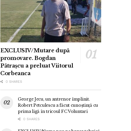
EXCLUSIV/Mutare după
promovare. Bogdan
Pătrașcu a preluat Viitorul
Corbeanca
0 SHARES
George Jecu, un antrenor împlinit.
Robert Petculescu a făcut cunoștință cu
prima ligă în tricoul FC Voluntari
0 SHARES