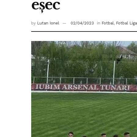
eșec
by
Lutan Ionel
02/04/2023
in
Fotbal
,
Fotbal Liga