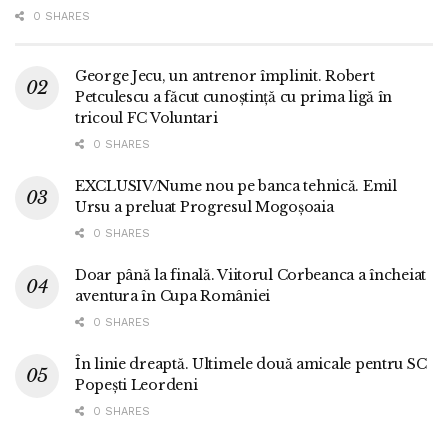
0 SHARES
George Jecu, un antrenor împlinit. Robert
Petculescu a făcut cunoștință cu prima ligă în
tricoul FC Voluntari
0 SHARES
EXCLUSIV/Nume nou pe banca tehnică. Emil
Ursu a preluat Progresul Mogoșoaia
0 SHARES
Doar până la finală. Viitorul Corbeanca a încheiat
aventura în Cupa României
0 SHARES
În linie dreaptă. Ultimele două amicale pentru SC
Popești Leordeni
0 SHARES