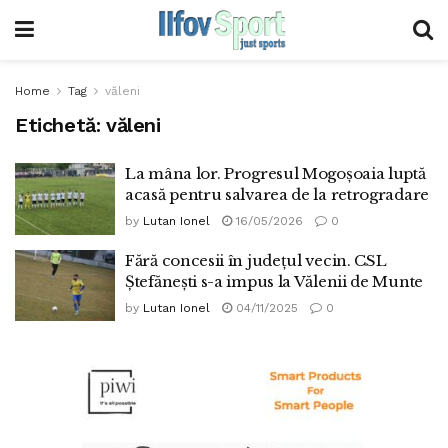
Home
Tag
văleni
Etichetă:
văleni
La mâna lor. Progresul Mogoșoaia luptă
acasă pentru salvarea de la retrogradare
by
Lutan Ionel
16/05/2026
0
Fără concesii în județul vecin. CSL
Ștefănești s-a impus la Vălenii de Munte
by
Lutan Ionel
04/11/2025
0