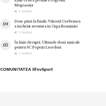
Emil Ursu a preluat Progresul
Mogoșoaia
0 SHARES
Doar până la finală. Viitorul Corbeanca
a încheiat aventura în Cupa României
0 SHARES
În linie dreaptă. Ultimele două amicale
pentru SC Popești Leordeni
0 SHARES
COMUNITATEA IlfovSport