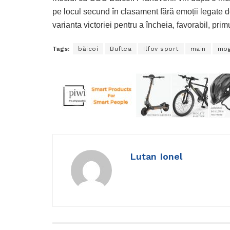
pe locul secund în clasament fără emoții legate d
varianta victoriei pentru a încheia, favorabil, pri
Tags:
băicoi
Buftea
Ilfov sport
main
mog
Lutan Ionel