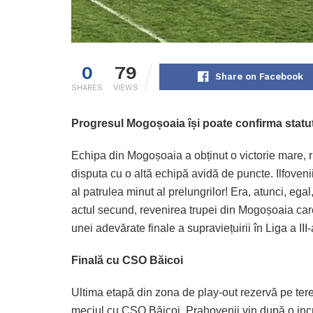
0
79
Share on Facebook
SHARES
VIEWS
Progresul Mogoșoaia își poate confirma statutu
Echipa din Mogoșoaia a obținut o victorie mare, r
disputa cu o altă echipă avidă de puncte. Ilfovenii
al patrulea minut al prelungrilor! Era, atunci, ega
actul secund, revenirea trupei din Mogoșoaia care 
unei adevărate finale a supraviețuirii în Liga a III-
Finală cu CSO Băicoi
Ultima etapă din zona de play-out rezervă pe tere
meciul cu CSO Băicoi. Prahovenii vin după o incr