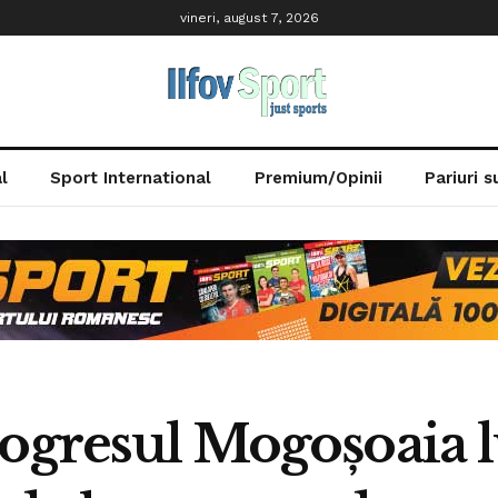
vineri, august 7, 2026
l
Sport International
Premium/Opinii
Pariuri 
rogresul Mogoșoaia l