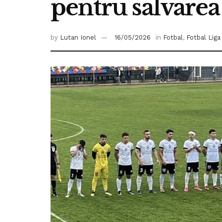
pentru salvarea
by
Lutan Ionel
16/05/2026
in
Fotbal
,
Fotbal Liga