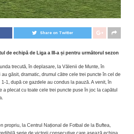
Share on Twitter
l de echipă de Liga a III-a și pentru următorul sezon
unda trecută, în deplasare, la Vălenii de Munte, în
 au găsit, dramatic, drumul către cele trei puncte în cel de
l, 1-1, după ce gazdele au condus la pauză. A venit, în
a plecat cu toate cele trei puncte puse în joc la capătul
a.
n propriu, la Centrul Național de Fotbal de la Buftea,
edibilă serie de victorii consecutive care așează echipa