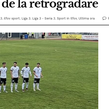
 de la retrogradare
 3
,
ilfov sport
,
Liga 3
,
Liga 3 - Seria 3
,
Sport in Ilfov
,
Ultima ora