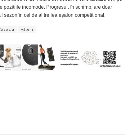
e pozițiile incomode. Progresul, în schimb, are doar
mul sezon în cel de al treilea eșalon competițional.
osoaia
văleni