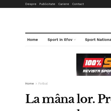
Despre
Publicitate
Cariere
Contact
Home
Sport in Ilfov
Sport Nationa
Home
Fotbal
La mâna lor. P