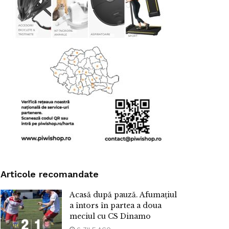
Articole recomandate
Acasă după pauză. Afumațiul
a întors în partea a doua
meciul cu CS Dinamo