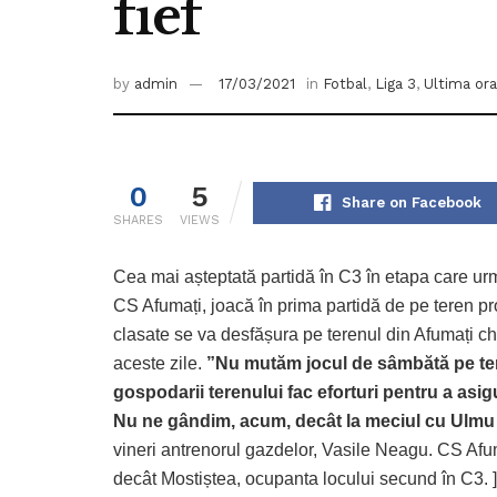
fief
by
admin
17/03/2021
in
Fotbal
,
Liga 3
,
Ultima ora
0
5
Share on Facebook
SHARES
VIEWS
Cea mai așteptată partidă în C3 în etapa care urme
CS Afumați, joacă în prima partidă de pe teren pr
clasate se va desfășura pe terenul din Afumați ch
aceste zile.
”Nu mutăm jocul de sâmbătă pe ter
gospodarii terenului fac eforturi pentru a asig
Nu ne gândim, acum, decât la meciul cu Ulmu p
vineri antrenorul gazdelor, Vasile Neagu. CS Afum
decât Mostiștea, ocupanta locului secund în C3. ]