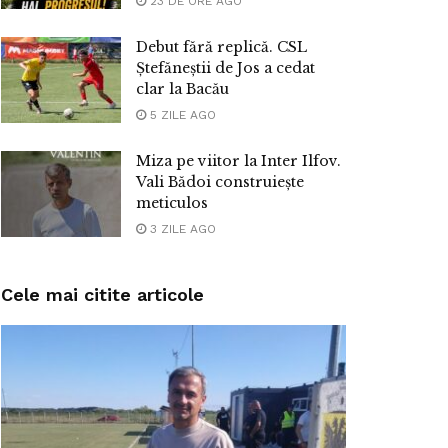
23 DE ORE AGO
Debut fără replică. CSL
Ștefăneștii de Jos a cedat
clar la Bacău
5 ZILE AGO
Miza pe viitor la Inter Ilfov.
Vali Bădoi construiește
meticulos
3 ZILE AGO
Cele mai citite articole