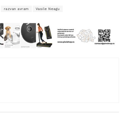
razvan avram
Vasile Neagu