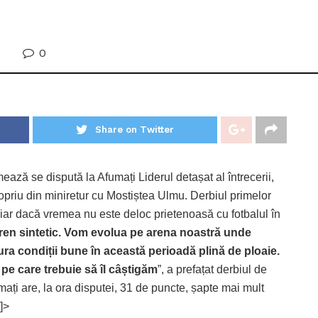
0
Share on Twitter
ază se dispută la Afumați Liderul detașat al întrecerii,
opriu din miniretur cu Mostiștea Ulmu. Derbiul primelor
iar dacă vremea nu este deloc prietenoasă cu fotbalul în
en sintetic. Vom evolua pe arena noastră unde
ura condiții bune în această perioadă plină de ploaie.
e care trebuie să îl câștigăm
”, a prefațat derbiul de
ați are, la ora disputei, 31 de puncte, șapte mai mult
]>