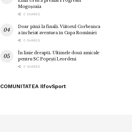
Emil Ursu a preluat Progresul
Mogoșoaia
0 SHARES
Doar până la finală. Viitorul Corbeanca
a încheiat aventura în Cupa României
0 SHARES
În linie dreaptă. Ultimele două amicale
pentru SC Popești Leordeni
0 SHARES
COMUNITATEA IlfovSport