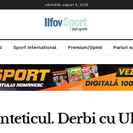
sâmbătă, august 8, 2026
l
Sport International
Premium/Opinii
Pariuri 
nteticul. Derbi cu 