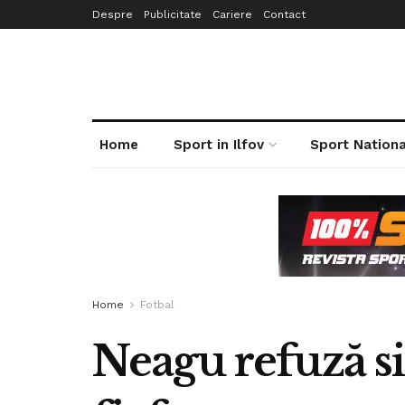
Despre
Publicitate
Cariere
Contact
Home
Sport in Ilfov
Sport Nationa
Home
Fotbal
Neagu refuză si