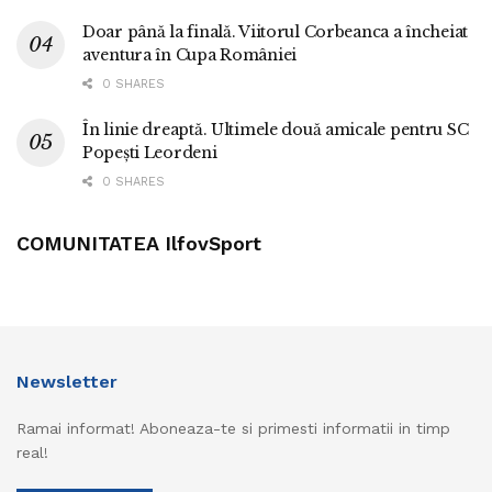
Doar până la finală. Viitorul Corbeanca a încheiat
aventura în Cupa României
0 SHARES
În linie dreaptă. Ultimele două amicale pentru SC
Popești Leordeni
0 SHARES
COMUNITATEA IlfovSport
Newsletter
Ramai informat! Aboneaza-te si primesti informatii in timp
real!