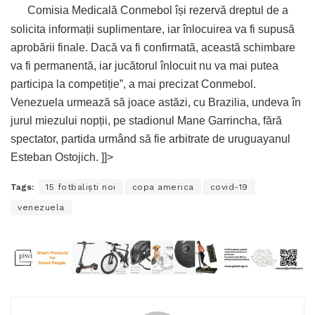
Comisia Medicală Conmebol își rezervă dreptul de a
solicita informații suplimentare, iar înlocuirea va fi supusă
aprobării finale. Dacă va fi confirmată, această schimbare
va fi permanentă, iar jucătorul înlocuit nu va mai putea
participa la competiție”, a mai precizat Conmebol.
Venezuela urmează să joace astăzi, cu Brazilia, undeva în
jurul miezului nopții, pe stadionul Mane Garrincha, fără
spectator, partida urmând să fie arbitrate de uruguayanul
Esteban Ostojich. ]]>
Tags:
15 fotbaliști noi
copa america
covid-19
venezuela