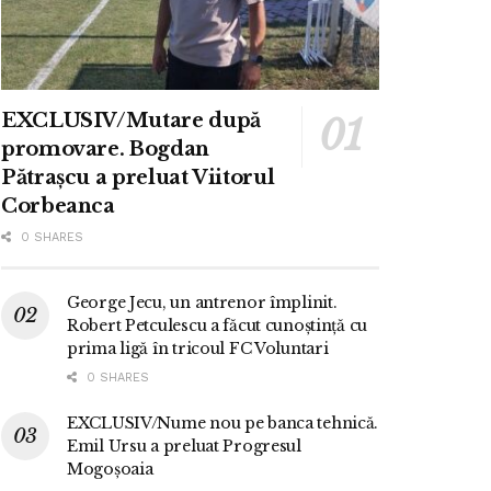
EXCLUSIV/Mutare după
promovare. Bogdan
Pătrașcu a preluat Viitorul
Corbeanca
0 SHARES
George Jecu, un antrenor împlinit.
Robert Petculescu a făcut cunoștință cu
prima ligă în tricoul FC Voluntari
0 SHARES
EXCLUSIV/Nume nou pe banca tehnică.
Emil Ursu a preluat Progresul
Mogoșoaia