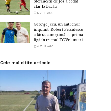
Ștefăneștii de Jos a cedat
clar la Bacău
5 ZILE AGO
George Jecu, un antrenor
împlinit. Robert Petculescu
a făcut cunoștință cu prima
ligă în tricoul FC Voluntari
4 ZILE AGO
Cele mai citite articole