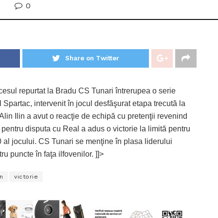
0
Share on Twitter
ccesul repurtat la Bradu CS Tunari întrerupea o serie
 Spartac, intervenit în jocul desfăşurat etapa trecută la
lin Ilin a avut o reacţie de echipă cu pretenţii revenind
pentru disputa cu Real a adus o victorie la limită pentru
0 al jocului. CS Tunari se menţine în plasa liderului
 puncte în faţa ilfovenilor. ]]>
n
victorie