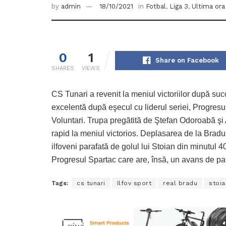
by
admin
18/10/2021
in
Fotbal
,
Liga 3
,
Ultima ora
0
1
Share on Facebook
SHARES
VIEWS
CS Tunari a revenit la meniul victoriilor după su
excelentă după eşecul cu liderul seriei, Progresul
Voluntari. Trupa pregătită de Ştefan Odoroabă şi A
rapid la meniul victorios. Deplasarea de la Bradu 
ilfoveni parafată de golul lui Stoian din minutul 4
Progresul Spartac care are, însă, un avans de patru
Tags:
cs tunari
Ilfov sport
real bradu
stoia