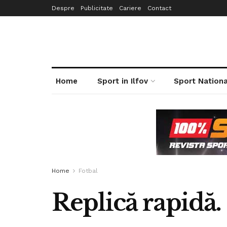
Despre
Publicitate
Cariere
Contact
Home
Sport in Ilfov
Sport Nationa
Home
Fotbal
Replică rapidă.