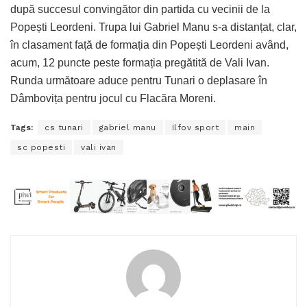
după succesul convingător din partida cu vecinii de la
Popești Leordeni. Trupa lui Gabriel Manu s-a distanțat, clar,
în clasament față de formația din Popești Leordeni având,
acum, 12 puncte peste formația pregătită de Vali Ivan.
Runda următoare aduce pentru Tunari o deplasare în
Dâmbovița pentru jocul cu Flacăra Moreni.
Tags:
cs tunari
gabriel manu
Ilfov sport
main
sc popesti
vali ivan