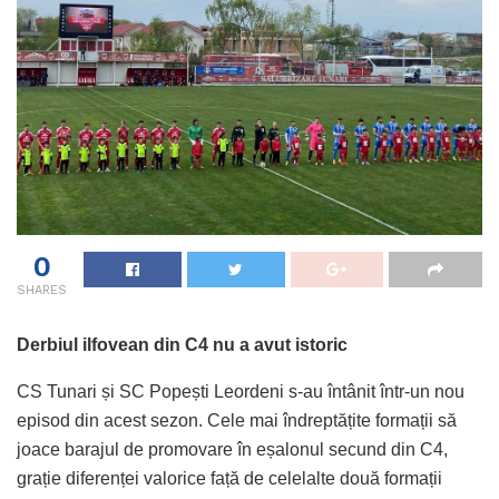
0
SHARES
Derbiul ilfovean din C4 nu a avut istoric
CS Tunari și SC Popești Leordeni s-au întânit într-un nou
episod din acest sezon. Cele mai îndreptățite formații să
joace barajul de promovare în eșalonul secund din C4,
grație diferenței valorice față de celelalte două formații