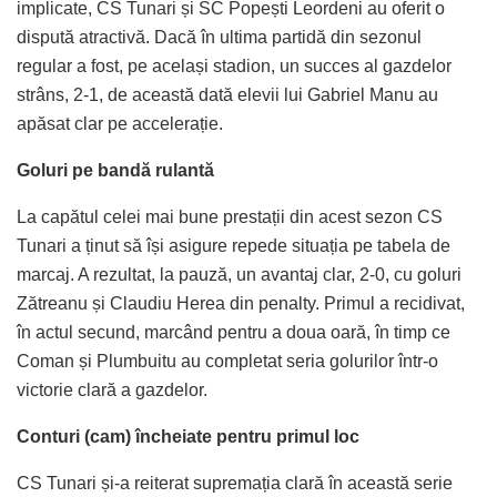
implicate, CS Tunari și SC Popești Leordeni au oferit o
dispută atractivă. Dacă în ultima partidă din sezonul
regular a fost, pe același stadion, un succes al gazdelor
strâns, 2-1, de această dată elevii lui Gabriel Manu au
apăsat clar pe accelerație.
Goluri pe bandă rulantă
La capătul celei mai bune prestații din acest sezon CS
Tunari a ținut să își asigure repede situația pe tabela de
marcaj. A rezultat, la pauză, un avantaj clar, 2-0, cu goluri
Zătreanu și Claudiu Herea din penalty. Primul a recidivat,
în actul secund, marcând pentru a doua oară, în timp ce
Coman și Plumbuitu au completat seria golurilor într-o
victorie clară a gazdelor.
Conturi (cam) încheiate pentru primul loc
CS Tunari și-a reiterat supremația clară în această serie