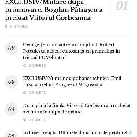
EXCLUSIV/Mutare după
promovare. Bogdan Pătrașcu a
preluat Viitorul Corbeanca
0 SHARES
George Jecu, un antrenor împlinit. Robert
Petculescu a făcut cunoștință cu prima ligă în
tricoul FC Voluntari
0 SHARES
EXCLUSIV/Nume nou pe banca tehnică. Emil
Ursu a preluat Progresul Mogoșoaia
0 SHARES
Doar până la finală. Viitorul Corbeanca a încheiat
aventura în Cupa României
0 SHARES
În linie dreaptă. Ultimele două amicale pentru SC