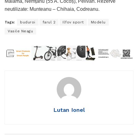
Malama, Nemțanu (55 A. Cocoș), Pelivan. Rezerve
neutilizate: Munteanu – Chihaia, Codreanu.
Tags:
buduroi
farul 2
Ilfov sport
Modelu
Vasile Neagu
Lutan Ionel