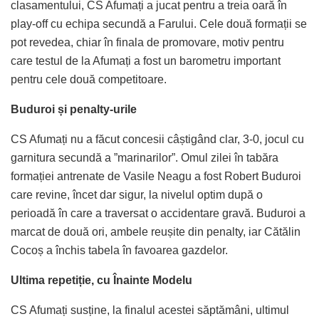
clasamentului, CS Afumați a jucat pentru a treia oară în
play-off cu echipa secundă a Farului. Cele două formații se
pot revedea, chiar în finala de promovare, motiv pentru
care testul de la Afumați a fost un barometru important
pentru cele două competitoare.
Buduroi și penalty-urile
CS Afumați nu a făcut concesii câștigând clar, 3-0, jocul cu
garnitura secundă a ”marinarilor”. Omul zilei în tabăra
formației antrenate de Vasile Neagu a fost Robert Buduroi
care revine, încet dar sigur, la nivelul optim după o
perioadă în care a traversat o accidentare gravă. Buduroi a
marcat de două ori, ambele reușite din penalty, iar Cătălin
Cocoș a închis tabela în favoarea gazdelor.
Ultima repetiție, cu Înainte Modelu
CS Afumați susține, la finalul acestei săptămâni, ultimul