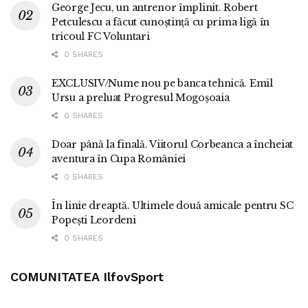
George Jecu, un antrenor împlinit. Robert
Petculescu a făcut cunoștință cu prima ligă în
tricoul FC Voluntari
0 SHARES
EXCLUSIV/Nume nou pe banca tehnică. Emil
Ursu a preluat Progresul Mogoșoaia
0 SHARES
Doar până la finală. Viitorul Corbeanca a încheiat
aventura în Cupa României
0 SHARES
În linie dreaptă. Ultimele două amicale pentru SC
Popești Leordeni
0 SHARES
COMUNITATEA IlfovSport