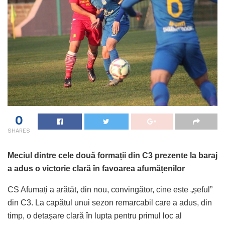
0
SHARES
Meciul dintre cele două formații din C3 prezente la baraj
a adus o victorie clară în favoarea afumățenilor
CS Afumați a arătăt, din nou, convingător, cine este „șeful”
din C3. La capătul unui sezon remarcabil care a adus, din
timp, o detașare clară în lupta pentru primul loc al