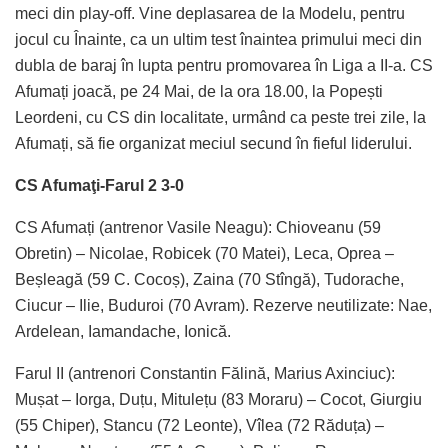
meci din play-off. Vine deplasarea de la Modelu, pentru
jocul cu Înainte, ca un ultim test înaintea primului meci din
dubla de baraj în lupta pentru promovarea în Liga a II-a. CS
Afumați joacă, pe 24 Mai, de la ora 18.00, la Popești
Leordeni, cu CS din localitate, urmând ca peste trei zile, la
Afumați, să fie organizat meciul secund în fieful liderului.
CS Afumaţi-Farul 2 3-0
CS Afumați (antrenor Vasile Neagu): Chioveanu (59
Obretin) – Nicolae, Robicek (70 Matei), Leca, Oprea –
Beșleagă (59 C. Cocoș), Zaina (70 Stîngă), Tudorache,
Ciucur – Ilie, Buduroi (70 Avram). Rezerve neutilizate: Nae,
Ardelean, Iamandache, Ionică.
Farul II (antrenori Constantin Fălină, Marius Axinciuc):
Mușat – Iorga, Duțu, Mitulețu (83 Moraru) – Cocot, Giurgiu
(55 Chiper), Stancu (72 Leonte), Vîlea (72 Răduța) –