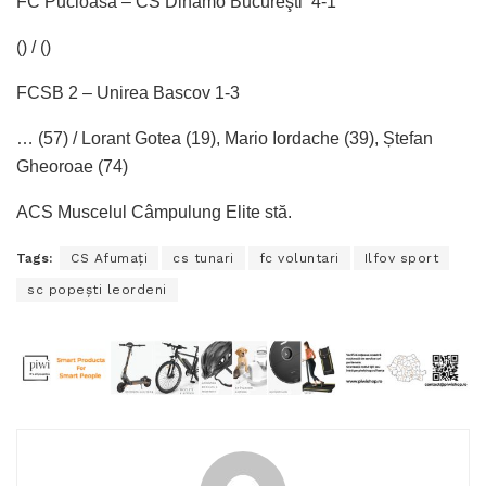
FC Pucioasa – CS Dinamo Bucureşti 4-1
() / ()
FCSB 2 – Unirea Bascov 1-3
… (57) / Lorant Gotea (19), Mario Iordache (39), Ștefan
Gheoroae (74)
ACS Muscelul Câmpulung Elite stă.
Tags:
CS Afumaţi
cs tunari
fc voluntari
Ilfov sport
sc popeşti leordeni