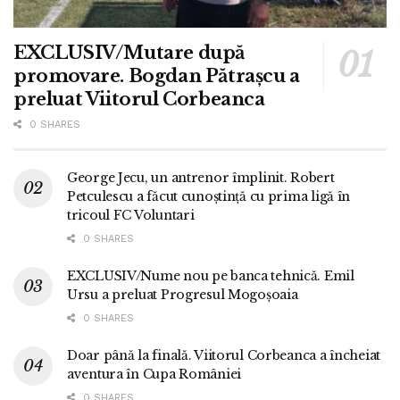
EXCLUSIV/Mutare după
promovare. Bogdan Pătrașcu a
preluat Viitorul Corbeanca
0 SHARES
George Jecu, un antrenor împlinit. Robert
Petculescu a făcut cunoștință cu prima ligă în
tricoul FC Voluntari
0 SHARES
EXCLUSIV/Nume nou pe banca tehnică. Emil
Ursu a preluat Progresul Mogoșoaia
0 SHARES
Doar până la finală. Viitorul Corbeanca a încheiat
aventura în Cupa României
0 SHARES