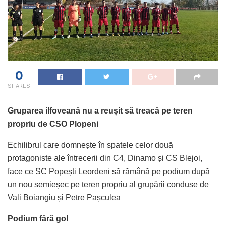
0
SHARES
Gruparea ilfoveană nu a reușit să treacă pe teren
propriu de CSO Plopeni
Echilibrul care domnește în spatele celor două
protagoniste ale întrecerii din C4, Dinamo și CS Blejoi,
face ce SC Popești Leordeni să rămână pe podium după
un nou semieșec pe teren propriu al grupării conduse de
Vali Boiangiu și Petre Pașculea
Podium fără gol