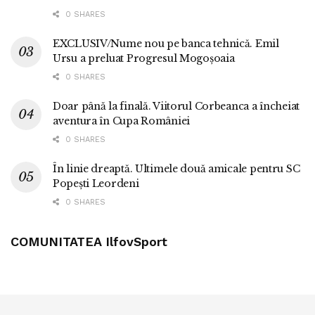
0 SHARES
EXCLUSIV/Nume nou pe banca tehnică. Emil
Ursu a preluat Progresul Mogoșoaia
0 SHARES
Doar până la finală. Viitorul Corbeanca a încheiat
aventura în Cupa României
0 SHARES
În linie dreaptă. Ultimele două amicale pentru SC
Popești Leordeni
0 SHARES
COMUNITATEA IlfovSport