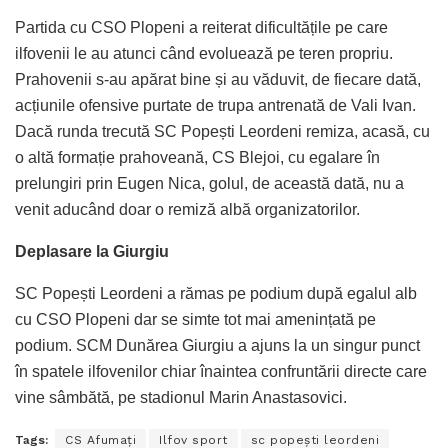
Partida cu CSO Plopeni a reiterat dificultățile pe care
ilfovenii le au atunci când evoluează pe teren propriu.
Prahovenii s-au apărat bine și au văduvit, de fiecare dată,
acțiunile ofensive purtate de trupa antrenată de Vali Ivan.
Dacă runda trecută SC Popești Leordeni remiza, acasă, cu
o altă formație prahoveană, CS Blejoi, cu egalare în
prelungiri prin Eugen Nica, golul, de această dată, nu a
venit aducând doar o remiză albă organizatorilor.
Deplasare la Giurgiu
SC Popești Leordeni a rămas pe podium după egalul alb
cu CSO Plopeni dar se simte tot mai amenințată pe
podium. SCM Dunărea Giurgiu a ajuns la un singur punct
în spatele ilfovenilor chiar înaintea confruntării directe care
vine sâmbătă, pe stadionul Marin Anastasovici.
Tags:
CS Afumaţi
Ilfov sport
sc popeşti leordeni