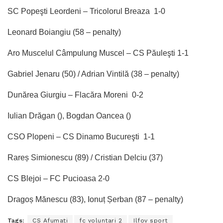
SC Popeşti Leordeni – Tricolorul Breaza 1-0
Leonard Boiangiu (58 – penalty)
Aro Muscelul Câmpulung Muscel – CS Păuleşti 1-1
Gabriel Jenaru (50) / Adrian Vintilă (38 – penalty)
Dunărea Giurgiu – Flacăra Moreni 0-2
Iulian Drăgan (), Bogdan Oancea ()
CSO Plopeni – CS Dinamo Bucureşti 1-1
Rareș Simionescu (89) / Cristian Delciu (37)
CS Blejoi – FC Pucioasa 2-0
Dragoș Mănescu (83), Ionuț Șerban (87 – penalty)
Tags:
CS Afumaţi
fc voluntari 2
Ilfov sport