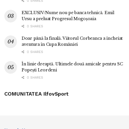
0 SHARES
EXCLUSIV/Nume nou pe banca tehnică. Emil
Ursu a preluat Progresul Mogoșoaia
0 SHARES
Doar până la finală. Viitorul Corbeanca a încheiat
aventura în Cupa României
0 SHARES
În linie dreaptă. Ultimele două amicale pentru SC
Popești Leordeni
0 SHARES
COMUNITATEA IlfovSport