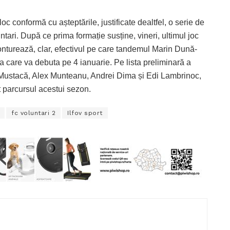
c conformă cu așteptările, justificate dealtfel, o serie de
ntari. După ce prima formație susține, vineri, ultimul joc
onturează, clar, efectivul pe care tandemul Marin Dună-
 care va debuta pe 4 ianuarie. Pe lista preliminară a
rt Mustacă, Alex Munteanu, Andrei Dima și Edi Lambrinoc,
ot parcursul acestui sezon.
fc voluntari 2
Ilfov sport