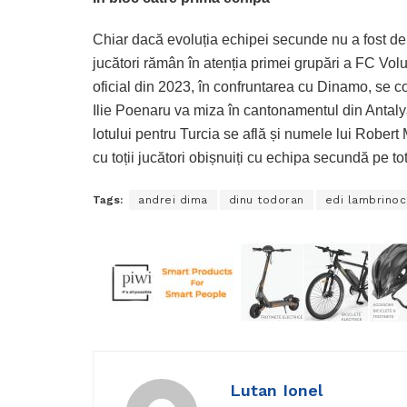
Chiar dacă evoluția echipei secunde nu a fost delo
jucători rămân în atenția primei grupări a FC Volu
oficial din 2023, în confruntarea cu Dinamo, se c
Ilie Poenaru va miza în cantonamentul din Antalya
lotului pentru Turcia se află și numele lui Robe
cu toții jucători obișnuiți cu echipa secundă pe t
Tags:
andrei dima
dinu todoran
edi lambrinoc
Lutan Ionel