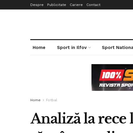
Despre
Publicitate
Cariere
Contact
Home
Sport in Ilfov
Sport Nationa
Home
Fotbal
Analiză la rece