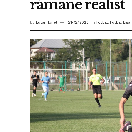
rămâne realist
by
Lutan Ionel
21/12/2023
in
Fotbal
,
Fotbal Liga 