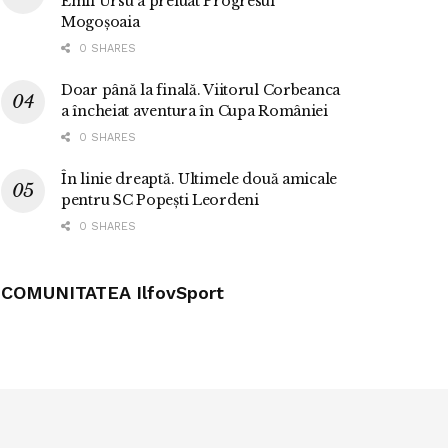
Emil Ursu a preluat Progresul
Mogoșoaia
0 SHARES
Doar până la finală. Viitorul Corbeanca
a încheiat aventura în Cupa României
0 SHARES
În linie dreaptă. Ultimele două amicale
pentru SC Popești Leordeni
0 SHARES
COMUNITATEA IlfovSport