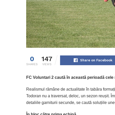
0
147
Share on Facebook
SHARES
VIEWS
FC Voluntari 2 caută în această perioadă cele 
Realismul rămâne de actualitate în tabăra formaț
Todoran nu a traversat, deloc, un sezon reușit. Î
detaliile garniturii secunde, se caută soluțiile une
În bloc către prima echipă