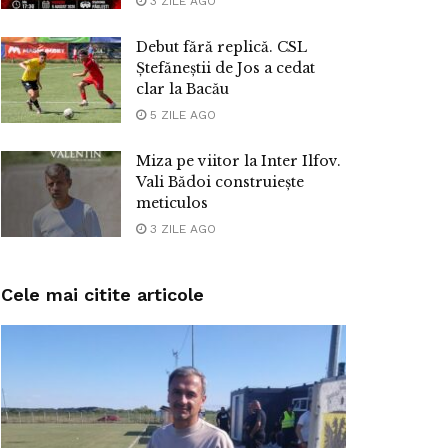
3 ZILE AGO
Debut fără replică. CSL
Ștefăneștii de Jos a cedat
clar la Bacău
5 ZILE AGO
Miza pe viitor la Inter Ilfov.
Vali Bădoi construiește
meticulos
3 ZILE AGO
Cele mai citite articole