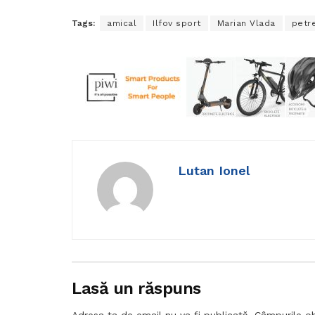
Tags:
amical
Ilfov sport
Marian Vlada
petr
Lutan Ionel
Lasă un răspuns
Adresa ta de email nu va fi publicată.
Câmpurile ob