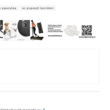
e pasculea
sc popeşti leordeni
*
ligatorii sunt marcate cu