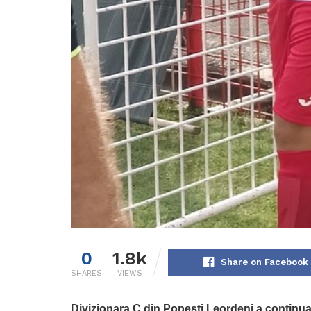
0
1.8k
Share on Facebook
SHARES
VIEWS
Divizionara C din Popești Leordeni a continuat 