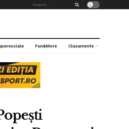
supersociale
Fun&More
Clasamente
Popești