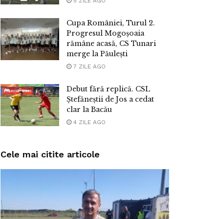
5 ZILE AGO
Cupa României, Turul 2.
Progresul Mogoșoaia
rămâne acasă, CS Tunari
merge la Păulești
7 ZILE AGO
Debut fără replică. CSL
Ștefăneștii de Jos a cedat
clar la Bacău
4 ZILE AGO
Cele mai citite articole