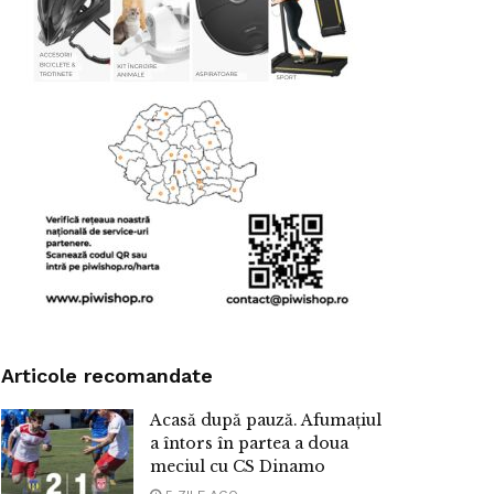
Articole recomandate
Acasă după pauză. Afumațiul
a întors în partea a doua
meciul cu CS Dinamo