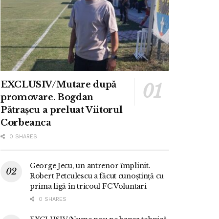
EXCLUSIV/Mutare după
promovare. Bogdan
Pătrașcu a preluat Viitorul
Corbeanca
0 SHARES
George Jecu, un antrenor împlinit.
Robert Petculescu a făcut cunoștință cu
prima ligă în tricoul FC Voluntari
0 SHARES