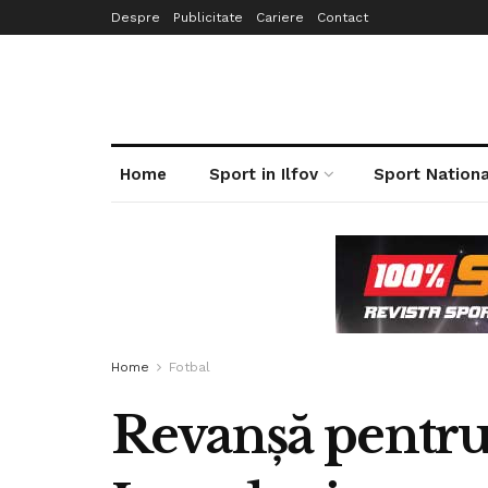
Despre
Publicitate
Cariere
Contact
Home
Sport in Ilfov
Sport Nationa
Home
Fotbal
Revanșă pentru 