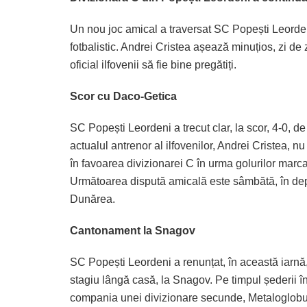
Un nou joc amical a traversat SC Popești Leordeni
fotbalistic. Andrei Cristea așează minuțios, zi de 
oficial ilfovenii să fie bine pregătiți.
Scor cu Daco-Getica
SC Popești Leordeni a trecut clar, la scor, 4-0, d
actualul antrenor al ilfovenilor, Andrei Cristea, nu
în favoarea divizionarei C în urma golurilor marc
Următoarea dispută amicală este sâmbătă, în depl
Dunărea.
Cantonament la Snagov
SC Popești Leordeni a renunțat, în această iarnă,
stagiu lângă casă, la Snagov. Pe timpul șederii î
compania unei divizionare secunde, Metaloglobu