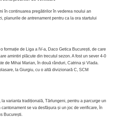
 în continuarea pregătirilor în vederea noului an
zi, planurile de antrenament pentru ca la ora startului
e o formație de Liga a IV-a, Daco Getica București, de care
 are amintiri plăcute din trecutul sezon. A fost un sever 4-0
ate de Mihai Marian, în două rânduri, Catrina și Vlada.
asare, la Giurgiu, cu o altă divizionară C, SCM
 la varianta tradițională, Tărlungeni, pentru a parcurge un
n cantonament se va desfășura și un joc de verificare, în
s București.