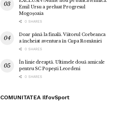
EXCLUSIV/Nume nou pe banca tehnică.
Emil Ursu a preluat Progresul
Mogoșoaia
0 SHARES
Doar până la finală. Viitorul Corbeanca
a încheiat aventura în Cupa României
0 SHARES
În linie dreaptă. Ultimele două amicale
pentru SC Popești Leordeni
0 SHARES
COMUNITATEA IlfovSport