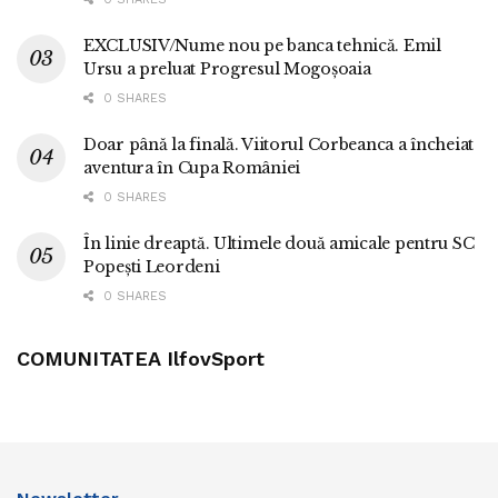
EXCLUSIV/Nume nou pe banca tehnică. Emil
Ursu a preluat Progresul Mogoșoaia
0 SHARES
Doar până la finală. Viitorul Corbeanca a încheiat
aventura în Cupa României
0 SHARES
În linie dreaptă. Ultimele două amicale pentru SC
Popești Leordeni
0 SHARES
COMUNITATEA IlfovSport