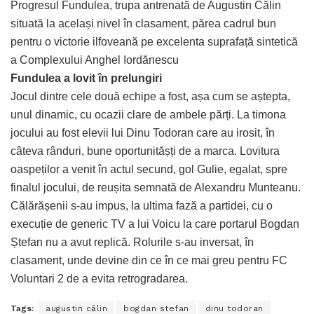
Progresul Fundulea, trupa antrenată de Augustin Călin
situată la același nivel în clasament, părea cadrul bun
pentru o victorie ilfoveană pe excelenta suprafață sintetică
a Complexului Anghel Iordănescu
Fundulea a lovit în prelungiri
Jocul dintre cele două echipe a fost, așa cum se aștepta,
unul dinamic, cu ocazii clare de ambele părți. La timona
jocului au fost elevii lui Dinu Todoran care au irosit, în
câteva rânduri, bune oportunitășți de a marca. Lovitura
oaspeților a venit în actul secund, gol Gulie, egalat, spre
finalul jocului, de reușita semnată de Alexandru Munteanu.
Călărășenii s-au impus, la ultima fază a partidei, cu o
execuție de generic TV a lui Voicu la care portarul Bogdan
Ștefan nu a avut replică. Rolurile s-au inversat, în
clasament, unde devine din ce în ce mai greu pentru FC
Voluntari 2 de a evita retrogradarea.
Tags:
augustin călin
bogdan stefan
dinu todoran