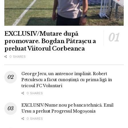
EXCLUSIV/Mutare după
promovare. Bogdan Pătrașcu a
preluat Viitorul Corbeanca
0 SHARES
George Jecu, un antrenor împlinit. Robert
Petculescu a făcut cunoștință cu prima ligă în
tricoul FC Voluntari
0 SHARES
EXCLUSIV/Nume nou pe banca tehnică. Emil
Ursu a preluat Progresul Mogoșoaia
0 SHARES