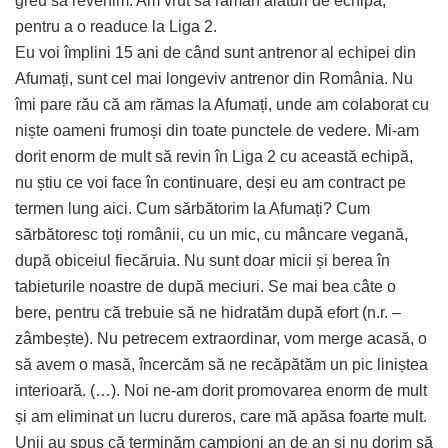
greu să revenim. Am vrut să rămân alături de echipă,
pentru a o readuce la Liga 2.
Eu voi împlini 15 ani de când sunt antrenor al echipei din
Afumați, sunt cel mai longeviv antrenor din România. Nu
îmi pare rău că am rămas la Afumați, unde am colaborat cu
niște oameni frumoși din toate punctele de vedere. Mi-am
dorit enorm de mult să revin în Liga 2 cu această echipă,
nu știu ce voi face în continuare, deși eu am contract pe
termen lung aici. Cum sărbătorim la Afumați? Cum
sărbătoresc toți românii, cu un mic, cu mâncare vegană,
după obiceiul fiecăruia. Nu sunt doar micii și berea în
tabieturile noastre de după meciuri. Se mai bea câte o
bere, pentru că trebuie să ne hidratăm după efort (n.r. –
zâmbește). Nu petrecem extraordinar, vom merge acasă, o
să avem o masă, încercăm să ne recăpătăm un pic liniștea
interioară. (…). Noi ne-am dorit promovarea enorm de mult
și am eliminat un lucru dureros, care mă apăsa foarte mult.
Unii au spus că terminăm campioni an de an și nu dorim să