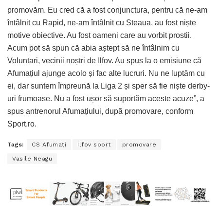
promovăm. Eu cred că a fost conjunctura, pentru că ne-am
întâlnit cu Rapid, ne-am întâlnit cu Steaua, au fost niște
motive obiective. Au fost oameni care au vorbit prostii.
Acum pot să spun că abia aștept să ne întâlnim cu
Voluntari, vecinii noștri de Ilfov. Au spus la o emisiune că
Afumațiul ajunge acolo și fac alte lucruri. Nu ne luptăm cu
ei, dar suntem împreună la Liga 2 și sper să fie niște derby-
uri frumoase. Nu a fost ușor să suportăm aceste acuze”, a
spus antrenorul Afumațiului, după promovare, conform
Sport.ro.
Tags:
CS Afumaţi
Ilfov sport
promovare
Vasile Neagu