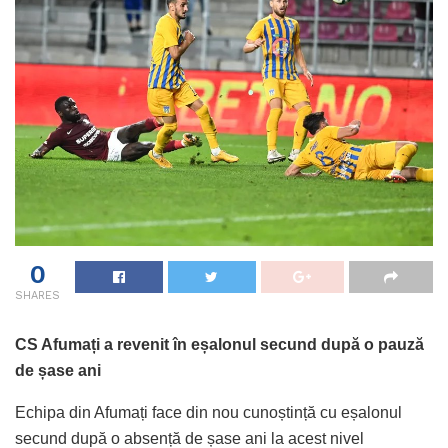
0
SHARES
CS Afumați a revenit în eșalonul secund după o pauză
de șase ani
Echipa din Afumați face din nou cunoștință cu eșalonul
secund după o absență de șase ani la acest nivel