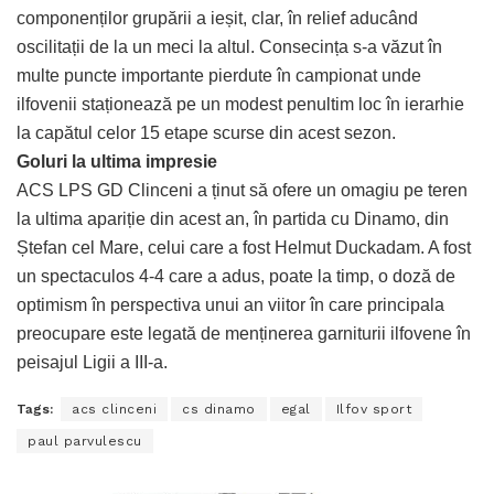
componenților grupării a ieșit, clar, în relief aducând
oscilitații de la un meci la altul. Consecința s-a văzut în
multe puncte importante pierdute în campionat unde
ilfovenii staționează pe un modest penultim loc în ierarhie
la capătul celor 15 etape scurse din acest sezon.
Goluri la ultima impresie
ACS LPS GD Clinceni a ținut să ofere un omagiu pe teren
la ultima apariție din acest an, în partida cu Dinamo, din
Ștefan cel Mare, celui care a fost Helmut Duckadam. A fost
un spectaculos 4-4 care a adus, poate la timp, o doză de
optimism în perspectiva unui an viitor în care principala
preocupare este legată de menținerea garniturii ilfovene în
peisajul Ligii a III-a.
Tags:
acs clinceni
cs dinamo
egal
Ilfov sport
paul parvulescu