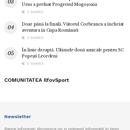
Ursu a preluat Progresul Mogoșoaia
0 SHARES
Doar până la finală. Viitorul Corbeanca a încheiat
aventura în Cupa României
0 SHARES
În linie dreaptă. Ultimele două amicale pentru SC
Popești Leordeni
0 SHARES
COMUNITATEA IlfovSport
Newsletter
Ramai informat! Aboneaza-te si primesti informatii in timp