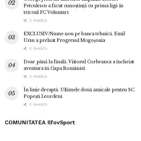
Petculescu a făcut cunoștință cu prima ligă în
tricoul FC Voluntari
0 SHARES
EXCLUSIV/Nume nou pe banca tehnică. Emil
Ursu a preluat Progresul Mogoșoaia
0 SHARES
Doar până la finală. Viitorul Corbeanca a încheiat
aventura în Cupa României
0 SHARES
În linie dreaptă. Ultimele două amicale pentru SC
Popești Leordeni
0 SHARES
COMUNITATEA IlfovSport