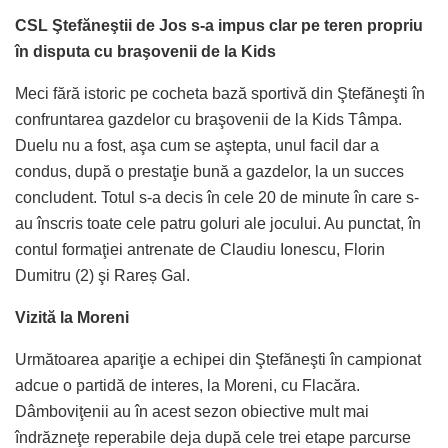
CSL Ştefăneştii de Jos s-a impus clar pe teren propriu
în disputa cu braşovenii de la Kids
Meci fără istoric pe cocheta bază sportivă din Ştefăneşti în
confruntarea gazdelor cu braşovenii de la Kids Tâmpa.
Duelu nu a fost, aşa cum se aştepta, unul facil dar a
condus, după o prestaţie bună a gazdelor, la un succes
concludent. Totul s-a decis în cele 20 de minute în care s-
au înscris toate cele patru goluri ale jocului. Au punctat, în
contul formaţiei antrenate de Claudiu Ionescu, Florin
Dumitru (2) şi Rareș Gal.
Vizită la Moreni
Următoarea apariţie a echipei din Ştefăneşti în campionat
adcue o partidă de interes, la Moreni, cu Flacăra.
Dâmboviţenii au în acest sezon obiective mult mai
îndrăzneţe reperabile deja după cele trei etape parcurse