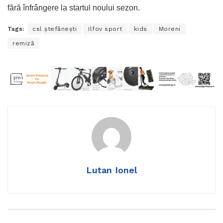
fără înfrângere la startul noului sezon.
Tags:
csl ștefănești
Ilfov sport
kids
Moreni
remiză
Lutan Ionel