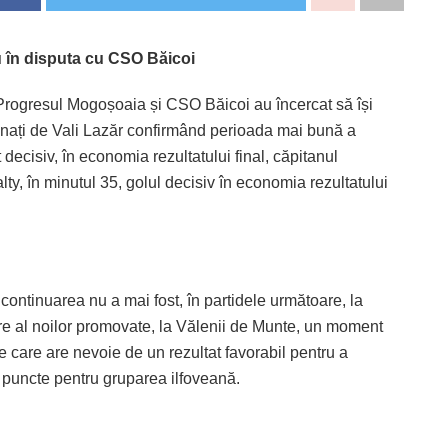
 în disputa cu CSO Băicoi
, Progresul Mogoșoaia și CSO Băicoi au încercat să își
ntrenați de Vali Lazăr confirmând perioada mai bună a
decisiv, în economia rezultatului final, căpitanul
lty, în minutul 35, golul decisiv în economia rezultatului
ontinuarea nu a mai fost, în partidele următoare, la
are al noilor promovate, la Vălenii de Munte, un moment
 care are nevoie de un rezultat favorabil pentru a
e puncte pentru gruparea ilfoveană.