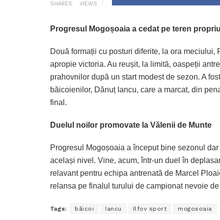
SHARES
VIEWS
Progresul Mogoșoaia a cedat pe teren propriu
Două formații cu posturi diferite, la ora meciului
apropie victoria. Au reușit, la limită, oaspeții a
prahovnilor după un start modest de sezon. A fost 
băicoienilor, Dănuț Iancu, care a marcat, din pena
final.
Duelul noilor promovate la Vălenii de Munte
Progresul Mogoșoaia a început bine sezonul dar c
același nivel. Vine, acum, într-un duel în deplas
relavant pentru echipa antrenată de Marcel Ploaie
relansa pe finalul turului de campionat nevoie d
Tags:
băicoi
Iancu
Ilfov sport
mogosoaia