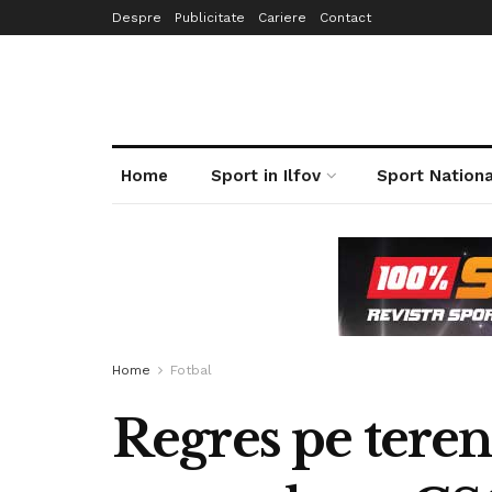
Despre
Publicitate
Cariere
Contact
Home
Sport in Ilfov
Sport Nationa
Home
Fotbal
Regres pe teren