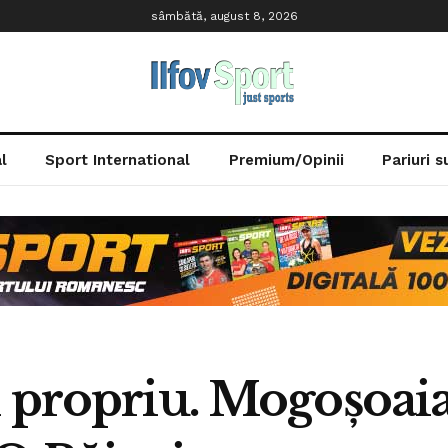
sâmbătă, august 8, 2026
l
Sport International
Premium/Opinii
Pariuri 
 propriu. Mogoșoaia