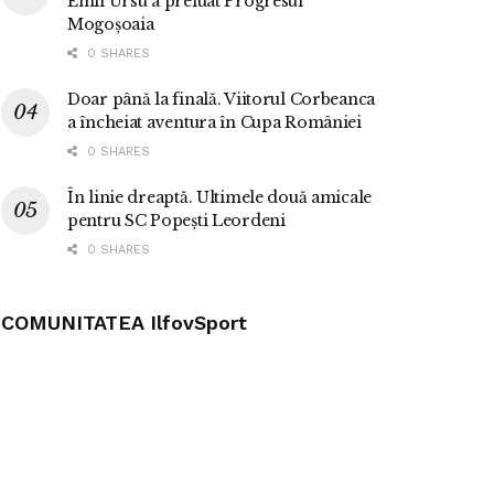
Emil Ursu a preluat Progresul
Mogoșoaia
0 SHARES
Doar până la finală. Viitorul Corbeanca
a încheiat aventura în Cupa României
0 SHARES
În linie dreaptă. Ultimele două amicale
pentru SC Popești Leordeni
0 SHARES
COMUNITATEA IlfovSport