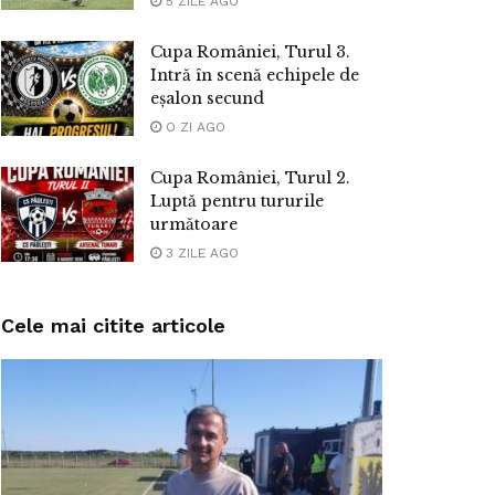
5 ZILE AGO
Cupa României, Turul 3.
Intră în scenă echipele de
eșalon secund
O ZI AGO
Cupa României, Turul 2.
Luptă pentru tururile
următoare
3 ZILE AGO
Cele mai citite articole