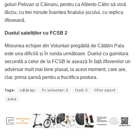
goluri Pelivan și Căinaru, pentru ca Alberto Călin să vină
târziu, cu trei minute înaintea finalului jocului, cu replica
ilfoveană.
Duelul sateliților cu FCSB 2
Misiunea echipei din Voluntari pregătită de Cătălin Pala
este una dificilă și în runda următoare. Duelul cu garnitura
secundă a celor de la FCSB le așează în față ilfovenilor un
adversar mult mai bine plasat, la acest moment, care are,
clar, prima șansă pentru a fructifica postura.
Tags:
călărași
fc voluntari 2
fcsb 2
Ilfov sport
pala