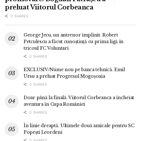
preluat Viitorul Corbeanca
0 SHARES
George Jecu, un antrenor împlinit. Robert
Petculescu a făcut cunoștință cu prima ligă în
tricoul FC Voluntari
0 SHARES
EXCLUSIV/Nume nou pe banca tehnică. Emil
Ursu a preluat Progresul Mogoșoaia
0 SHARES
Doar până la finală. Viitorul Corbeanca a încheiat
aventura în Cupa României
0 SHARES
În linie dreaptă. Ultimele două amicale pentru SC
Popești Leordeni
0 SHARES