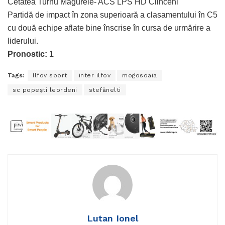
Cetatea Turnu Măgurele- ACS LPS HD Clinceni
Partidă de impact în zona superioară a clasamentului în C5
cu două echipe aflate bine înscrise în cursa de urmărire a
liderului.
Pronostic: 1
Tags:
Ilfov sport
inter ilfov
mogosoaia
sc popeşti leordeni
stefănelti
Lutan Ionel