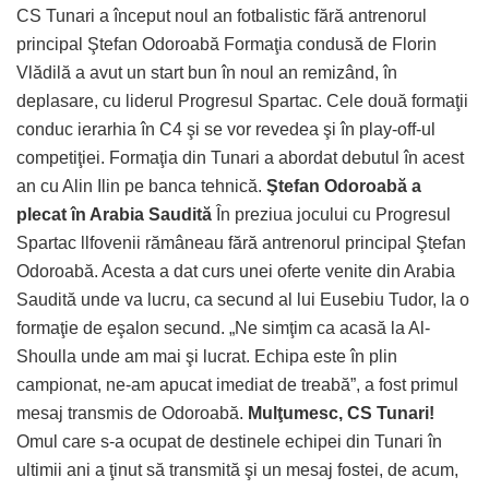
CS Tunari a început noul an fotbalistic fără antrenorul
principal Ştefan Odoroabă Formaţia condusă de Florin
Vlădilă a avut un start bun în noul an remizând, în
deplasare, cu liderul Progresul Spartac. Cele două formaţii
conduc ierarhia în C4 şi se vor revedea şi în play-off-ul
competiţiei. Formaţia din Tunari a abordat debutul în acest
an cu Alin Ilin pe banca tehnică.
Ştefan Odoroabă a
plecat în Arabia Saudită
În preziua jocului cu Progresul
Spartac llfovenii rămâneau fără antrenorul principal Ştefan
Odoroabă. Acesta a dat curs unei oferte venite din Arabia
Saudită unde va lucru, ca secund al lui Eusebiu Tudor, la o
formaţie de eşalon secund. „Ne simţim ca acasă la Al-
Shoulla unde am mai şi lucrat. Echipa este în plin
campionat, ne-am apucat imediat de treabă”, a fost primul
mesaj transmis de Odoroabă.
Mulţumesc, CS Tunari!
Omul care s-a ocupat de destinele echipei din Tunari în
ultimii ani a ţinut să transmită şi un mesaj fostei, de acum,