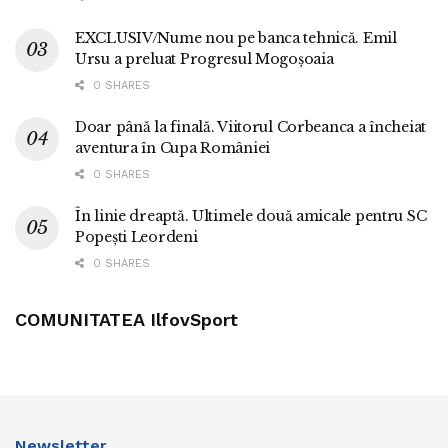
EXCLUSIV/Nume nou pe banca tehnică. Emil
Ursu a preluat Progresul Mogoșoaia
0 SHARES
Doar până la finală. Viitorul Corbeanca a încheiat
aventura în Cupa României
0 SHARES
În linie dreaptă. Ultimele două amicale pentru SC
Popești Leordeni
0 SHARES
COMUNITATEA IlfovSport
Newsletter