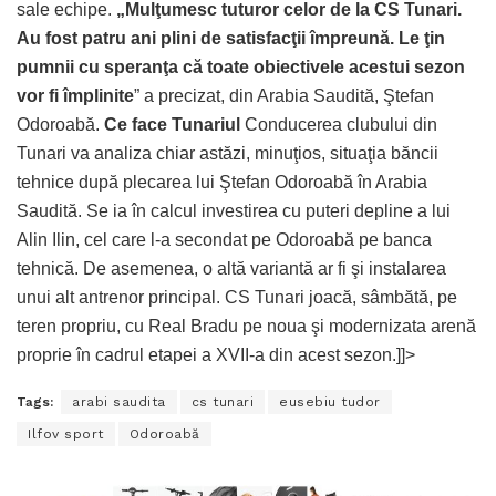
sale echipe.
„Mulţumesc tuturor celor de la CS Tunari.
Au fost patru ani plini de satisfacţii împreună. Le ţin
pumnii cu speranţa că toate obiectivele acestui sezon
vor fi împlinite
” a precizat, din Arabia Saudită, Ştefan
Odoroabă.
Ce face Tunariul
Conducerea clubului din
Tunari va analiza chiar astăzi, minuţios, situaţia băncii
tehnice după plecarea lui Ştefan Odoroabă în Arabia
Saudită. Se ia în calcul investirea cu puteri depline a lui
Alin Ilin, cel care l-a secondat pe Odoroabă pe banca
tehnică. De asemenea, o altă variantă ar fi şi instalarea
unui alt antrenor principal. CS Tunari joacă, sâmbătă, pe
teren propriu, cu Real Bradu pe noua şi modernizata arenă
proprie în cadrul etapei a XVII-a din acest sezon.]]>
Tags:
arabi saudita
cs tunari
eusebiu tudor
Ilfov sport
Odoroabă