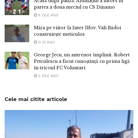
Acasă după pauză. Afumațiul a întors în
partea a doua meciul cu CS Dinamo
5 ZILE AGO
Miza pe viitor la Inter Ilfov. Vali Bădoi
construiește meticulos
O ZI AGO
George Jecu, un antrenor împlinit. Robert
Petculescu a făcut cunoștință cu prima ligă
în tricoul FC Voluntari
2 ZILE AGO
Cele mai citite articole