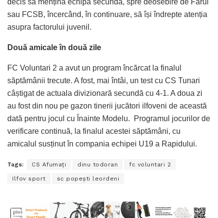
decis să mențină echipa secundă, spre deosebire de Farul
sau FCSB, încercând, în continuare, să își îndrepte atenția
asupra factorului juvenil.
Două amicale în două zile
FC Voluntari 2 a avut un program încărcat la finalul
săptămânii trecute. A fost, mai întâi, un test cu CS Tunari
câștigat de actuala divizionară secundă cu 4-1. A doua zi
au fost din nou pe gazon tinerii jucători ilfoveni de această
dată pentru jocul cu Înainte Modelu. Programul jocurilor de
verificare continuă, la finalul acestei săptămâni, cu
amicalul susținut în compania echipei U19 a Rapidului.
Tags:
CS Afumaţi
dinu todoran
fc voluntari 2
Ilfov sport
sc popeşti leordeni