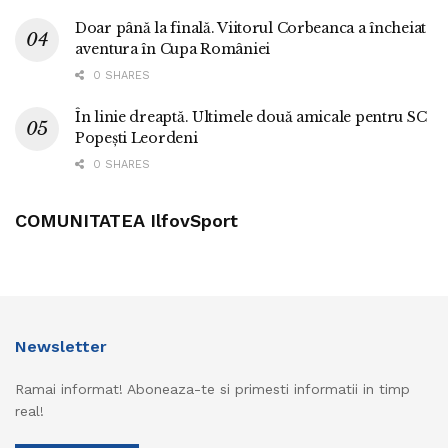
Doar până la finală. Viitorul Corbeanca a încheiat
aventura în Cupa României
0 SHARES
În linie dreaptă. Ultimele două amicale pentru SC
Popești Leordeni
0 SHARES
COMUNITATEA IlfovSport
Newsletter
Ramai informat! Aboneaza-te si primesti informatii in timp
real!