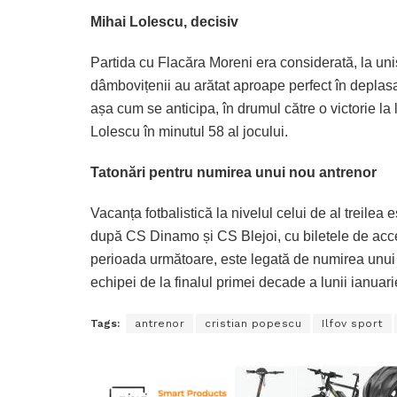
Mihai Lolescu, decisiv
Partida cu Flacăra Moreni era considerată, la unis
dâmbovițenii au arătat aproape perfect în deplasar
așa cum se anticipa, în drumul către o victorie la 
Lolescu în minutul 58 al jocului.
Tatonări pentru numirea unui nou antrenor
Vacanța fotbalistică la nivelul celui de al treilea
după CS Dinamo și CS Blejoi, cu biletele de acce
perioada următoare, este legată de numirea unui n
echipei de la finalul primei decade a lunii ianuar
Tags:
antrenor
cristian popescu
Ilfov sport