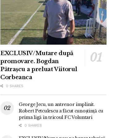
EXCLUSIV/Mutare după
promovare. Bogdan
Pătrașcu a preluat Viitorul
Corbeanca
0 SHARES
George Jecu, un antrenor împlinit.
Robert Petculescu a făcut cunoștință cu
prima ligă în tricoul FC Voluntari
0 SHARES