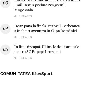
EXCLUSIV/Nume nou pe banca tehnică.
Emil Ursu a preluat Progresul
Mogoșoaia
0 SHARES
Doar până la finală. Viitorul Corbeanca
a încheiat aventura în Cupa României
0 SHARES
În linie dreaptă. Ultimele două amicale
pentru SC Popești Leordeni
0 SHARES
COMUNITATEA IlfovSport