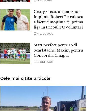
3 ZILE AGO
George Jecu, un antrenor
împlinit. Robert Petculescu
a făcut cunoștință cu prima
ligă în tricoul FC Voluntari
4 ZILE AGO
Start perfect pentru Adi
Scarlatache. Maxim pentru
Concordia Chiajna
4 ORE AGO
Cele mai citite articole