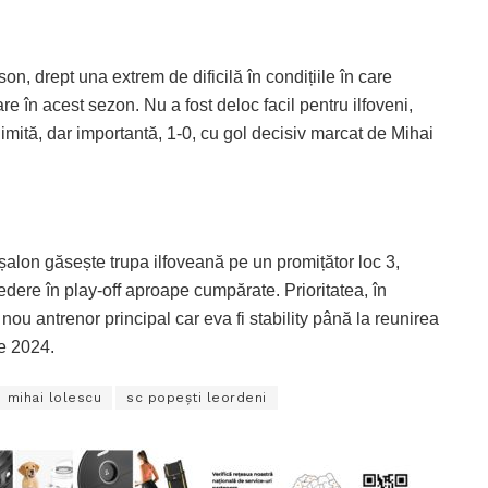
on, drept una extrem de dificilă în condițiile în care
e în acest sezon. Nu a fost deloc facil pentru ilfoveni,
limită, dar importantă, 1-0, cu gol decisiv marcat de Mihai
 eșalon găsește trupa ilfoveană pe un promițător loc 3,
dere în play-off aproape cumpărate. Prioritatea, în
ou antrenor principal car eva fi stability până la reunirea
ie 2024.
mihai lolescu
sc popeşti leordeni