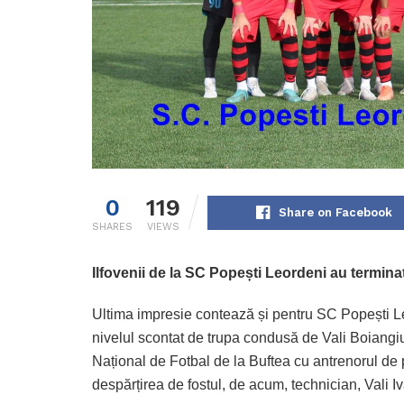
0
119
Share on Facebook
SHARES
VIEWS
Ilfovenii de la SC Popești Leordeni au termina
Ultima impresie contează și pentru SC Popești Le
nivelul scontat de trupa condusă de Vali Boiangiu
Național de Fotbal de la Buftea cu antrenorul de
despărțirea de fostul, de acum, technician, Vali I