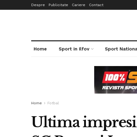
Despre
Publicitate
Cariere
Contact
Home
Sport in Ilfov
Sport Nationa
Home
Fotbal
Ultima impresi