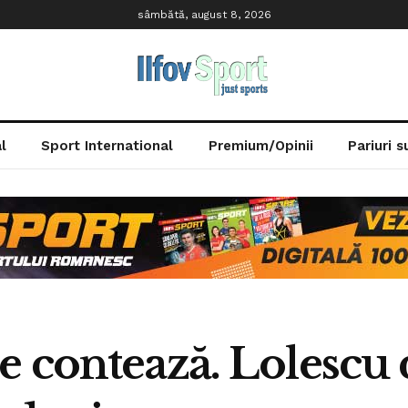
sâmbătă, august 8, 2026
l
Sport International
Premium/Opinii
Pariuri 
e contează. Lolescu 