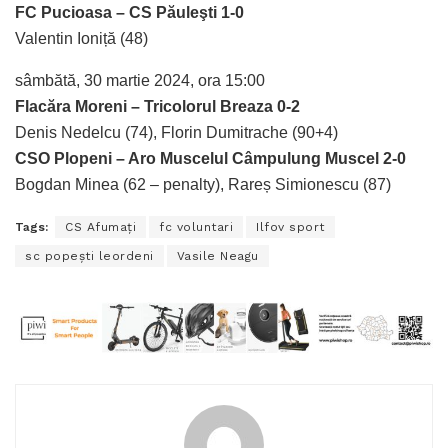
FC Pucioasa – CS Păuleşti
1-0
Valentin Ioniță (48)
sâmbătă, 30 martie 2024, ora 15:00
Flacăra Moreni – Tricolorul Breaza
0-2
Denis Nedelcu (74), Florin Dumitrache (90+4)
CSO Plopeni – Aro Muscelul Câmpulung Muscel
2-0
Bogdan Minea (62 – penalty), Rareș Simionescu (87)
Tags:
CS Afumaţi
fc voluntari
Ilfov sport
sc popeşti leordeni
Vasile Neagu