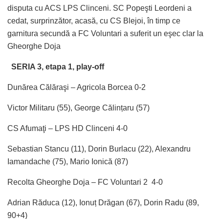
disputa cu ACS LPS Clinceni. SC Popeşti Leordeni a
cedat, surprinzător, acasă, cu CS Blejoi, în timp ce
garnitura secundă a FC Voluntari a suferit un eşec clar la
Gheorghe Doja
SERIA 3, etapa 1, play-off
Dunărea Călăraşi – Agricola Borcea 0-2
Victor Militaru (55), George Călințaru (57)
CS Afumaţi – LPS HD Clinceni 4-0
Sebastian Stancu (11), Dorin Burlacu (22), Alexandru
Iamandache (75), Mario Ionică (87)
Recolta Gheorghe Doja – FC Voluntari 2 4-0
Adrian Răduca (12), Ionuț Drăgan (67), Dorin Radu (89,
90+4)