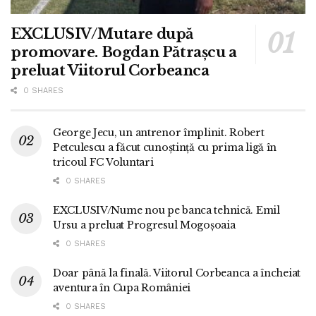
EXCLUSIV/Mutare după
promovare. Bogdan Pătrașcu a
preluat Viitorul Corbeanca
0 SHARES
George Jecu, un antrenor împlinit. Robert
Petculescu a făcut cunoștință cu prima ligă în
tricoul FC Voluntari
0 SHARES
EXCLUSIV/Nume nou pe banca tehnică. Emil
Ursu a preluat Progresul Mogoșoaia
0 SHARES
Doar până la finală. Viitorul Corbeanca a încheiat
aventura în Cupa României
0 SHARES