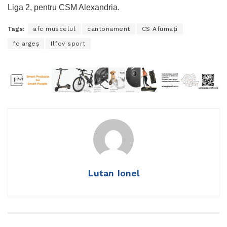
Liga 2, pentru CSM Alexandria.
Tags:
afc muscelul
cantonament
CS Afumaţi
fc argeș
Ilfov sport
Lutan Ionel