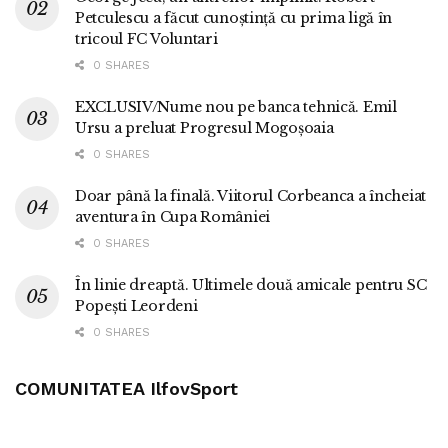
Petculescu a făcut cunoștință cu prima ligă în
tricoul FC Voluntari
0 SHARES
EXCLUSIV/Nume nou pe banca tehnică. Emil
Ursu a preluat Progresul Mogoșoaia
0 SHARES
Doar până la finală. Viitorul Corbeanca a încheiat
aventura în Cupa României
0 SHARES
În linie dreaptă. Ultimele două amicale pentru SC
Popești Leordeni
0 SHARES
COMUNITATEA IlfovSport