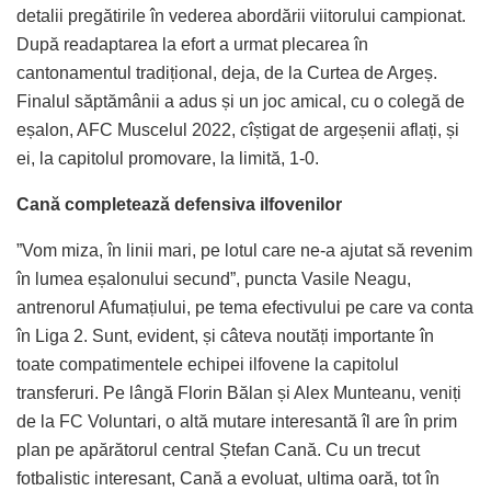
detalii pregătirile în vederea abordării viitorului campionat.
După readaptarea la efort a urmat plecarea în
cantonamentul tradițional, deja, de la Curtea de Argeș.
Finalul săptămânii a adus și un joc amical, cu o colegă de
eșalon, AFC Muscelul 2022, cîștigat de argeșenii aflați, și
ei, la capitolul promovare, la limită, 1-0.
Cană completează defensiva ilfovenilor
”Vom miza, în linii mari, pe lotul care ne-a ajutat să revenim
în lumea eșalonului secund”, puncta Vasile Neagu,
antrenorul Afumațiului, pe tema efectivului pe care va conta
în Liga 2. Sunt, evident, și câteva noutăți importante în
toate compatimentele echipei ilfovene la capitolul
transferuri. Pe lângă Florin Bălan și Alex Munteanu, veniți
de la FC Voluntari, o altă mutare interesantă îl are în prim
plan pe apărătorul central Ștefan Cană. Cu un trecut
fotbalistic interesant, Cană a evoluat, ultima oară, tot în