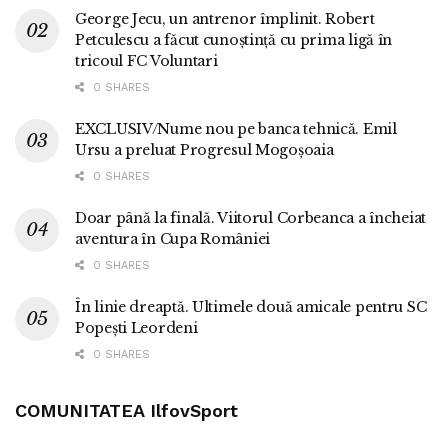
George Jecu, un antrenor împlinit. Robert
Petculescu a făcut cunoștință cu prima ligă în
tricoul FC Voluntari
0 SHARES
EXCLUSIV/Nume nou pe banca tehnică. Emil
Ursu a preluat Progresul Mogoșoaia
0 SHARES
Doar până la finală. Viitorul Corbeanca a încheiat
aventura în Cupa României
0 SHARES
În linie dreaptă. Ultimele două amicale pentru SC
Popești Leordeni
0 SHARES
COMUNITATEA IlfovSport