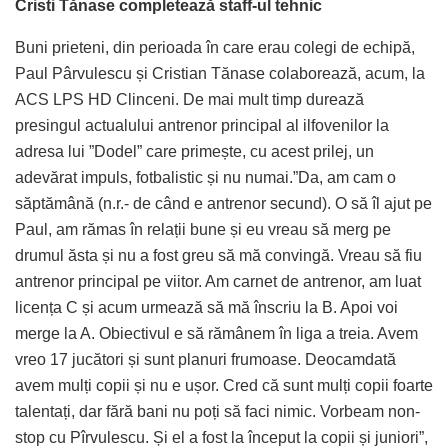
Cristi Tănase completează staff-ul tehnic
Buni prieteni, din perioada în care erau colegi de echipă,
Paul Pârvulescu și Cristian Tănase colaborează, acum, la
ACS LPS HD Clinceni. De mai mult timp durează
presingul actualului antrenor principal al ilfovenilor la
adresa lui ”Dodel” care primește, cu acest prilej, un
adevărat impuls, fotbalistic și nu numai.”Da, am cam o
săptămână (n.r.- de când e antrenor secund). O să îl ajut pe
Paul, am rămas în relații bune și eu vreau să merg pe
drumul ăsta și nu a fost greu să mă convingă. Vreau să fiu
antrenor principal pe viitor. Am carnet de antrenor, am luat
licența C și acum urmează să mă înscriu la B. Apoi voi
merge la A. Obiectivul e să rămânem în liga a treia. Avem
vreo 17 jucători și sunt planuri frumoase. Deocamdată
avem mulți copii și nu e ușor. Cred că sunt mulți copii foarte
talentați, dar fără bani nu poți să faci nimic. Vorbeam non-
stop cu Pîrvulescu. Și el a fost la început la copii și juniori”,