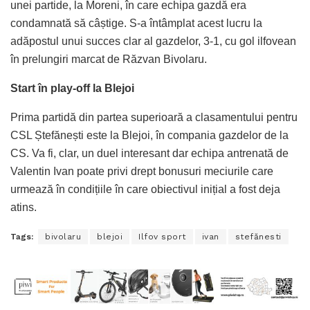
unei partide, la Moreni, în care echipa gazdă era
condamnată să câștige. S-a întâmplat acest lucru la
adăpostul unui succes clar al gazdelor, 3-1, cu gol ilfovean
în prelungiri marcat de Răzvan Bivolaru.
Start în play-off la Blejoi
Prima partidă din partea superioară a clasamentului pentru
CSL Ștefănești este la Blejoi, în compania gazdelor de la
CS. Va fi, clar, un duel interesant dar echipa antrenată de
Valentin Ivan poate privi drept bonusuri meciurile care
urmează în condițiile în care obiectivul inițial a fost deja
atins.
Tags:
bivolaru
blejoi
Ilfov sport
ivan
stefănesti