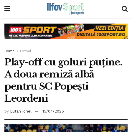
Home
Fotbal
Play-off cu goluri puține.
A doua remiză albă
pentru SC Popești
Leordeni
by
Lutan Ionel
15/04/2025