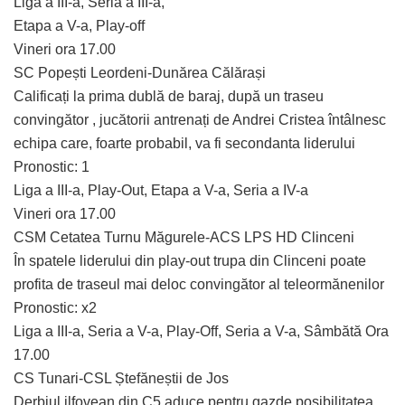
Liga a III-a, Seria a III-a,
Etapa a V-a, Play-off
Vineri ora 17.00
SC Popești Leordeni-Dunărea Călărași
Calificați la prima dublă de baraj, după un traseu
convingător , jucătorii antrenați de Andrei Cristea întâlnesc
echipa care, foarte probabil, va fi secondanta liderului
Pronostic: 1
Liga a III-a, Play-Out, Etapa a V-a, Seria a IV-a
Vineri ora 17.00
CSM Cetatea Turnu Măgurele-ACS LPS HD Clinceni
În spatele liderului din play-out trupa din Clinceni poate
profita de traseul mai deloc convingător al teleormănenilor
Pronostic: x2
Liga a III-a, Seria a V-a, Play-Off, Seria a V-a, Sâmbătă Ora
17.00
CS Tunari-CSL Ștefăneștii de Jos
Derbiul ilfovean din C5 aduce pentru gazde posibilitatea