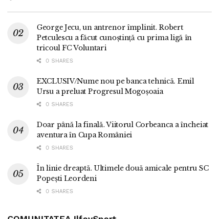
George Jecu, un antrenor împlinit. Robert
Petculescu a făcut cunoștință cu prima ligă în
tricoul FC Voluntari
0 SHARES
EXCLUSIV/Nume nou pe banca tehnică. Emil
Ursu a preluat Progresul Mogoșoaia
0 SHARES
Doar până la finală. Viitorul Corbeanca a încheiat
aventura în Cupa României
0 SHARES
În linie dreaptă. Ultimele două amicale pentru SC
Popești Leordeni
0 SHARES
COMUNITATEA IlfovSport