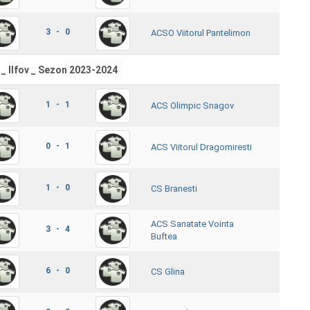
3 - 0
ACSO Viitorul Pantelimon
 _ Ilfov _ Sezon 2023-2024
1 - 1
ACS Olimpic Snagov
0 - 1
ACS Viitorul Dragomiresti
1 - 0
CS Branesti
ACS Sanatate Vointa
3 - 4
Buftea
6 - 0
CS Glina