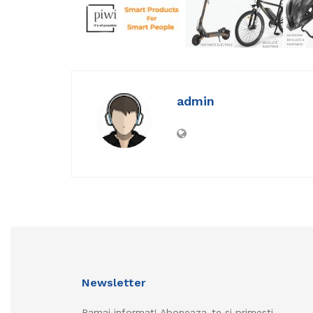
admin
Newsletter
Ramai informat! Aboneaza-te si primesti