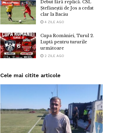
Debut fără replică. CSL
Ștefăneștii de Jos a cedat
clar la Bacău
4 ZILE AGO
Cupa României, Turul 2.
Luptă pentru tururile
următoare
2 ZILE AGO
Cele mai citite articole