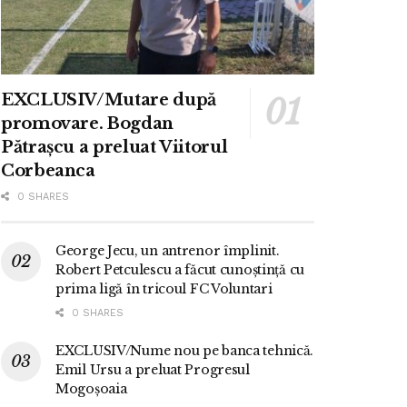
EXCLUSIV/Mutare după
promovare. Bogdan
Pătrașcu a preluat Viitorul
Corbeanca
0 SHARES
George Jecu, un antrenor împlinit.
Robert Petculescu a făcut cunoștință cu
prima ligă în tricoul FC Voluntari
0 SHARES
EXCLUSIV/Nume nou pe banca tehnică.
Emil Ursu a preluat Progresul
Mogoșoaia