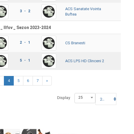
ACS Sanatate Vointa
3 - 2
Buftea
 _ Ilfov _ Sezon 2023-2024
2 - 1
CS Branesti
5 - 1
ACS LPS HD Clinceni 2
3
4
5
6
7
»
25
Display
25