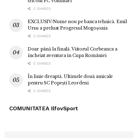
tricoul FC Voluntari
0 SHARES
EXCLUSIV/Nume nou pe banca tehnică. Emil
Ursu a preluat Progresul Mogoșoaia
0 SHARES
Doar până la finală. Viitorul Corbeanca a
încheiat aventura în Cupa României
0 SHARES
În linie dreaptă. Ultimele două amicale
pentru SC Popești Leordeni
0 SHARES
COMUNITATEA IlfovSport