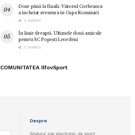
Doar până la finală. Viitorul Corbeanca
a încheiat aventura în Cupa României
0 SHARES
În linie dreaptă. Ultimele două amicale
pentru SC Popești Leordeni
0 SHARES
COMUNITATEA IlfovSport
Despre
Singurul ziar electronic de sport