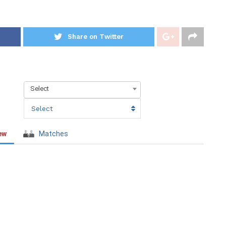
Share on Twitter
Select
Select
ew
Matches