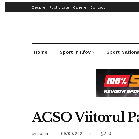
Despre
Publicitate
Cariere
Contact
Home
Sport in Ilfov
Sport Nationa
ACSO Viitorul 
0
by
admin
09/09/2022
in