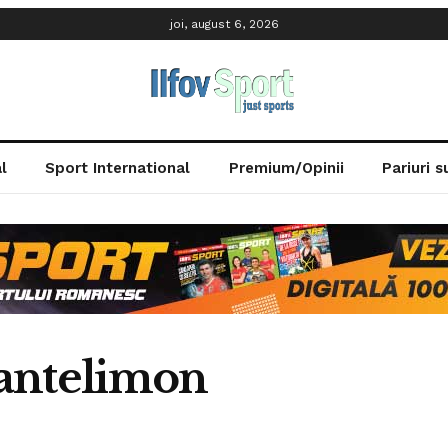
joi, august 6, 2026
l
Sport International
Premium/Opinii
Pariuri 
Pantelimon